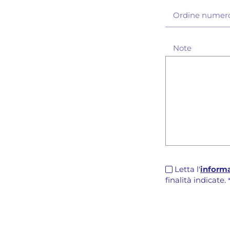
Ordine numer
Note
Letta l'
informa
finalità indicate.