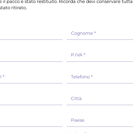
il pacco è stato restituito. Ricorda che devi conservare tut
ato ritirato.
Cognome
*
P.IVA
*
il
*
Telefono
*
Città
Paese