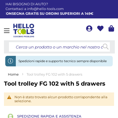
HAI BISOGNO DI AIUTO?
Contattaci a
info@hello-tools.com
CONSEGNA GRATIS SU ORDINI SUPERIORI A 149€
Toggle
Nav
Cerca
Spedizioni rapide e supporto tecnico sempre disponibile
Home
Tool trolley FG 102 with 5 drawers
Tool trolley FG 102 with 5 drawers
Non è stato trovato alcun prodotto corrispondente alla
selezione.
SPEDIZIONE RAPIDA E ASSISTENZA