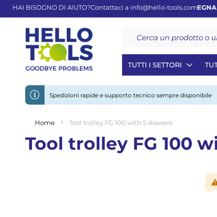
HAI BISOGNO DI AIUTO?
Contattaci a
info@hello-tools.com
CONSEGNA GR
Cerca
TUTTI I SETTORI
TUT
Spedizioni rapide e supporto tecnico sempre disponibile
Home
Tool trolley FG 100 with 5 drawers
Tool trolley FG 100 w