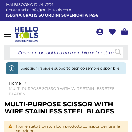
HAI BISOGNO DI AIUTO?
Contattaci a
info@hello-tools.com
ONSEGNA GRATIS SU ORDINI SUPERIORI A 149€
Toggle
Nav
Cerca
Spedizioni rapide e supporto tecnico sempre disponibile
Home
MULTI-PURPOSE SCISSOR WITH WIRE STAINLESS STEEL
BLADES
MULTI-PURPOSE SCISSOR WITH
WIRE STAINLESS STEEL BLADES
Non è stato trovato alcun prodotto corrispondente alla
selezione.