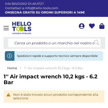
HAI BISOGNO DI AIUTO?
Contattaci a
info@hello-tools.com
CONSEGNA GRATIS SU ORDINI SUPERIORI A 149€
Toggle
Nav
Cerca
Spedizioni rapide e supporto tecnico sempre disponibile
Home
1'' Air impact wrench 10,2 kgs - 6.2 Bar
1'' Air impact wrench 10,2 kgs - 6.2
Bar
Non è stato trovato alcun prodotto corrispondente alla
selezione.